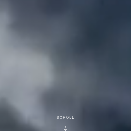
SCROLL
⇣